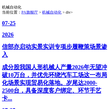
机械自动化
当前位置：
PA旗舰厅
>
机械自动化
> div>
07-25
2026
信部亦启动实景实训专项步履鞭策场景渗
入
成分股我国人形机械人产量2026年无望冲
破10万台，并优先环绕汽车工场这一布局
化场景实现贸易化落地。岁尾达2000-
2500台，具备深度客户绑定、环节手艺
卡...