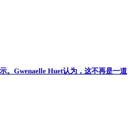
Gwenaelle Huet认为，这不再是一道