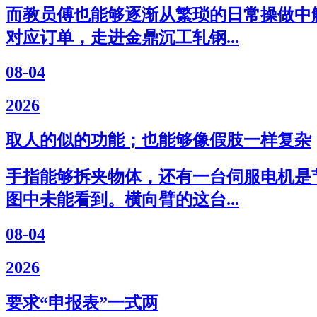
而教员傅也能够逐渐从繁琐的日常操做中
对应订单，走进金鼎沉工轧钢...
08-04
2026
取人的似的功能；也能够像假肢一样复杂
手指能够拆夹物体，还有一台伺服电机是
图中未能看到。横向臂的这台...
08-04
2026
要求“申报表”一式两