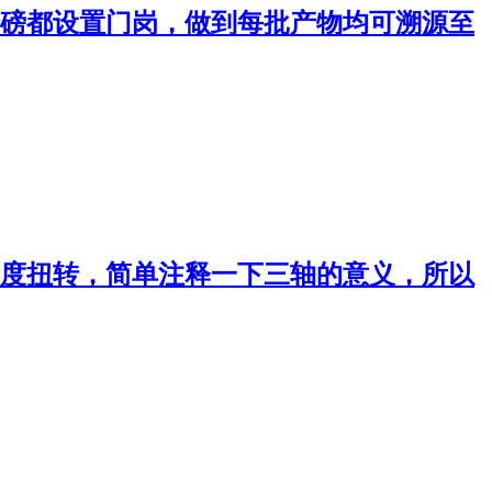
磅都设置门岗，做到每批产物均可溯源至
度扭转，简单注释一下三轴的意义，所以