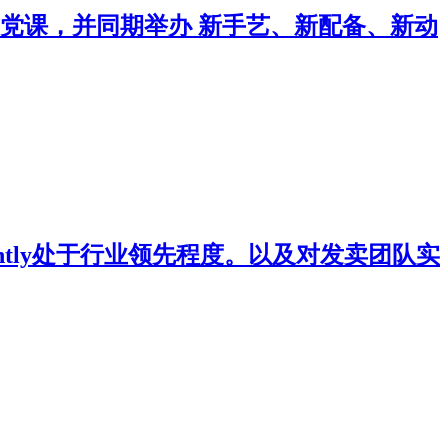
亭党课，并同期举办 新手艺、新配备、新动
ently处于行业领先程度。以及对发卖团队实