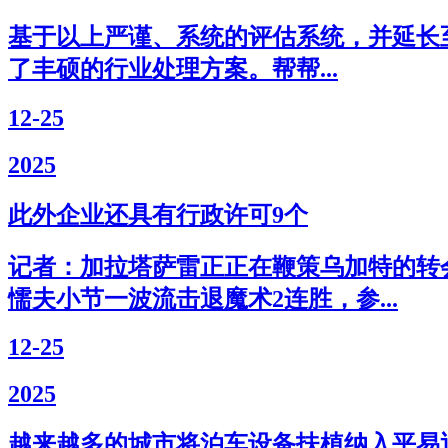
基于以上严谨、系统的评估系统，并延长
了丰硕的行业处理方案。帮帮...
12-25
2025
此外企业还具有行政许可9个
记者：加拉塔萨雷正正在鞭策乌加特的转会；
懦夫小节一波流击退魔术2连胜，参...
12-25
2025
越来越多的城市将泊车设备扶植纳入平易