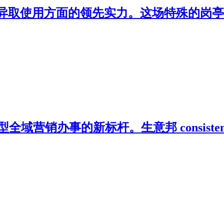
立异取使用方面的领先实力。这场特殊的岗
域营销办事的新标杆。生意邦 consist