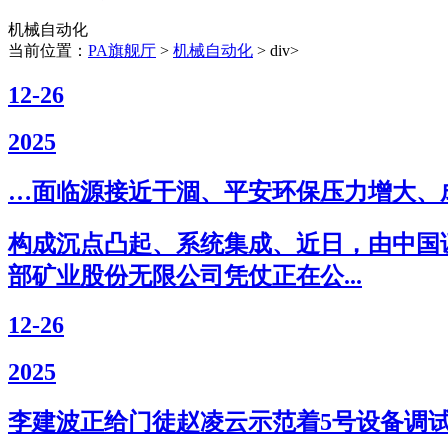
机械自动化
当前位置：
PA旗舰厅
>
机械自动化
> div>
12-26
2025
…面临源接近干涸、平安环保压力增大、
构成沉点凸起、系统集成、近日，由中国证
部矿业股份无限公司凭仗正在公...
12-26
2025
李建波正给门徒赵凌云示范着5号设备调