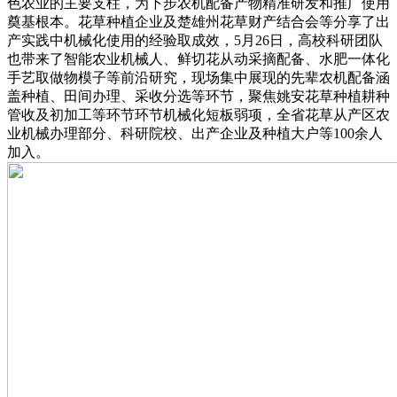
色农业的主要支柱，为下步农机配备产物精准研发和推广使用
奠基根本。花草种植企业及楚雄州花草财产结合会等分享了出
产实践中机械化使用的经验取成效，5月26日，高校科研团队
也带来了智能农业机械人、鲜切花从动采摘配备、水肥一体化
手艺取做物模子等前沿研究，现场集中展现的先辈农机配备涵
盖种植、田间办理、采收分选等环节，聚焦姚安花草种植耕种
管收及初加工等环节环节机械化短板弱项，全省花草从产区农
业机械办理部分、科研院校、出产企业及种植大户等100余人
加入。