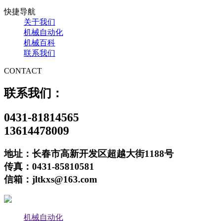
快捷导航
关于我们
机械自动化
机械百科
联系我们
CONTACT
联系我们：
0431-81814565
13614478009
地址：长春市高新开发区超越大街1188号
传真：0431-85810581
信箱：jltkxs@163.com
机械自动化