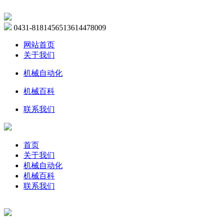
0431-81814565
13614478009
网站首页
关于我们
机械自动化
机械百科
联系我们
首页
关于我们
机械自动化
机械百科
联系我们