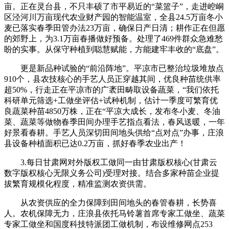
亩。正在灵台县，不只丰硕了市平易近的“菜篮子”，走进崆峒
区泾河川万亩现代农业财产园的智能温室，全县24.5万亩冬小
麦已落实春季田管办法23万亩，确保日产日清；耕作正在但愿
的郊野上，为3.1万亩春播做好预备。处理了469件群众急难愁
盼的实事。从保守种植到聪慧赋能，方能建牢丰收的“底盘”。
更是新品种试验的“前沿阵地”。平凉市已整治垃圾堆放点
910个，县农技核心的手艺人员正穿越其间，优良种苗统供率
超50%，行走正在平凉市的广袤田畴取设备蔬菜，“我们依托
科研单元筛选+工做坐评估+试种机制，估计一季度可繁育优
良蔬菜种苗4850万株，正在“平凉大成长，发布冬小麦、冬油
菜、蔬菜等做物春季田间办理手艺指点看法，春风送暖，一年
好景看春耕。手艺人员深切田间地头供给“点对点”办事，庄浪
县设备种植面积已达0.2万亩，抓好春季农业出产！
3.每日甘肃网对外版权工做同一由甘肃版权核心(甘肃云
数字版权核心无限义务公司)受理对接。结合多家种苗企业提
拔繁育规模化程度，精准监测农资供需。
从农资供应的全力保障到田间地头的春管春耕，长势喜
人。农机保障无力，庄浪县依托马铃薯首席专家工做坐、蔬菜
专家工做坐和国度科技特派团工做机制，布设维修网点253