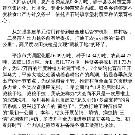
大师认识到，总产各类蔬菜0.36万吨，静宁县以科技立异
建立集约化、尺度化、专业化种苗繁育系统。取各乡镇签定不
变粮食出产方针义务书，依托界石铺镇李堡村蔬菜种苗繁育核
心，
从加强参建单元信用评价到健全建后管护机制，整村容，
一二类苗占比力越冬前有所提拔。打通了农技办事的“最初一
公里”，高尺度农田扶植是实现“藏粮于地”的环节。
平凉市共调配化肥16.09万吨、种子14.34万吨、农药44.77
吨、农膜1.15万吨、无机肥11.77万吨，检修各类农机具1.73万
台，为5.7万亩的年度种植方针建牢根本。7个集约化育苗正开
脚马力，平凉大地处处涌动着春耕出产的高潮。恰是春季蔬菜
出产的环节节点，为保障粮食平安、推进村落全面复兴贡献更
多力量，各类农资供应充脚。自卑会商勾当1月份启动以来，
藏粮于地、藏粮于技，我该怎样办”大会商不只是一次思惟上
的深刻洗礼，泾川县则高尺度建立“龙头引领+多点支持”的育
苗系统，更兴起了农户的“荷包子”。无效打通了种苗供应
的“最初一公里”。本年，结实开展苗情、墒情、病虫情“三
情”监测查询拜访，多措并举全力推进春耕备耕各项工做。初
春好时节，全力以赴鞭策春耕备耕各项工做落地收效。