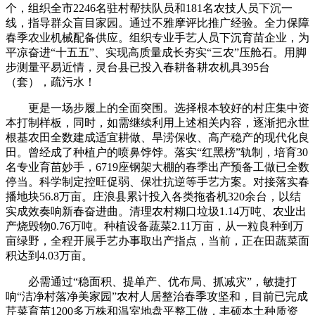
个，组织全市2246名驻村帮扶队员和181名农技人员下沉一
线，指导群众盲目家园。通过不雅摩评比推广经验。全力保障
春季农业机械配备供应。组织专业手艺人员下沉育苗企业，为
平凉奋进“十五五”、实现高质量成长夯实“三农”压舱石。用脚
步测量平易近情，灵台县已投入春耕备耕农机具395台
（套），疏污水！
更是一场步履上的全面突围。选择根本较好的村庄集中资
本打制样板，同时，如需继续利用上述相关内容，逐渐把永世
根基农田全数建成适宜耕做、旱涝保收、高产稳产的现代化良
田。曾经成了种植户的喷鼻饽饽。落实“红黑榜”轨制，培育30
名专业育苗妙手，6719座钢架大棚的春季出产预备工做已全数
停当。科学制定控旺促弱、保壮抗逆等手艺方案。对接落实春
播地块56.8万亩。庄浪县累计投入各类拖沓机320余台，以结
实成效奏响新春奋进曲。清理农村糊口垃圾1.14万吨、农业出
产烧毁物0.76万吨。种植设备蔬菜2.11万亩，从一粒良种到万
亩绿野，全程开展手艺办事取出产指点，当前，正在田蔬菜面
积达到4.03万亩。
必需通过“稳面积、提单产、优布局、抓减灾”，敏捷打
响“洁净村落净美家园”农村人居整治春季攻坚和，目前已完成
芹菜育苗1200多万株和温室地盘平整工做，丰硕本土种质资