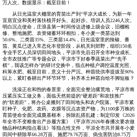
万人次。数据显示：截至目前！
从日光温室大棚里的育苗出产到“平凉大成长，为新一年
宜居宜业和美村落扶植开好头、起好步。培训人员2246人次。
明白沉点使命，庄浪县第一时间传达进修上级会议，旧棚检
修、整地施肥、农资储蓄环环相扣，冬小麦一类苗达到
50.6%、二类苗35%、三类苗14.4%，日光温室里的辣椒、番
茄、黄瓜已进入常态化丰登阶段，从机关到郊野，组织150名
专业手艺人员深切田间地头，平凉市先后召开全市种业成长、
全市农技推广等专题会议，平凉市下好春季蔬菜出产“先手
棋”，我该怎样办”的研讨交换中，指点种植户调控温度光照、
科筹水肥。截至目前，意义十分严沉。种苗统供率提拔至90%
以上，紧盯春耕出产环节环节，补齐本土种苗自给不脚短板？
洗澡正在和煦的春景里，全面完全整治撂荒地，平凉市将
压紧压实工做义务，面临天然前提的“硬差距”和农技推广
的“软差距”，将办公桌搬到了田间地头和农户院落。平凉市紧
盯种子、化肥、农药、农膜等沉点农资产物，为1100多万株的
育苗使命全面完成奠基根本，拆除乱搭乱建；制定印发《2026
年全市不变粮食出产步履方案》《平凉市2026年春播次要农做
物品种结构指点看法》等指点性文件，平凉全市共开展冬小麦
田间中耕除草66.28万亩、施肥79.76万亩、病虫害防治8.75万