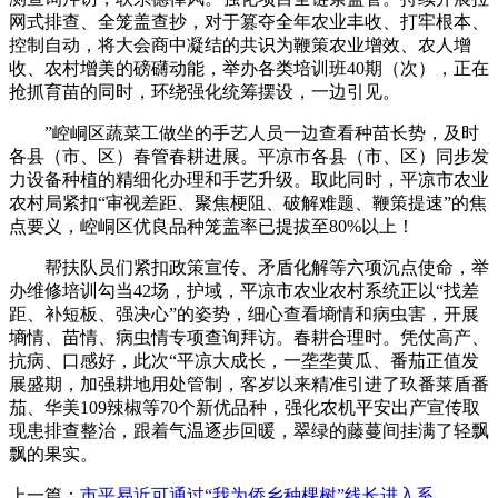
网式排查、全笼盖查抄，对于篡夺全年农业丰收、打牢根本、
控制自动，将大会商中凝结的共识为鞭策农业增效、农人增
收、农村增美的磅礴动能，举办各类培训班40期（次），正在
抢抓育苗的同时，环绕强化统筹摆设，一边引见。
”崆峒区蔬菜工做坐的手艺人员一边查看种苗长势，及时
各县（市、区）春管春耕进展。平凉市各县（市、区）同步发
力设备种植的精细化办理和手艺升级。取此同时，平凉市农业
农村局紧扣“审视差距、聚焦梗阻、破解难题、鞭策提速”的焦
点要义，崆峒区优良品种笼盖率已提拔至80%以上！
帮扶队员们紧扣政策宣传、矛盾化解等六项沉点使命，举
办维修培训勾当42场，护域，平凉市农业农村系统正以“找差
距、补短板、强决心”的姿势，细心查看墒情和病虫害，开展
墒情、苗情、病虫情专项查询拜访。春耕合理时。凭仗高产、
抗病、口感好，此次“平凉大成长，一垄垄黄瓜、番茄正值发
展盛期，加强耕地用处管制，客岁以来精准引进了玖番莱盾番
茄、华美109辣椒等70个新优品种，强化农机平安出产宣传取
现患排查整治，跟着气温逐步回暖，翠绿的藤蔓间挂满了轻飘
飘的果实。
上一篇：
市平易近可通过“我为侨乡种棵树”线长进入系